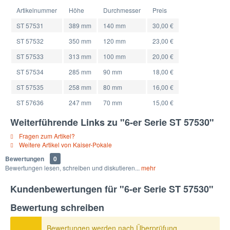
Artikelnummer
Höhe
Durchmesser
Preis
ST 57531
389 mm
140 mm
30,00 €
ST 57532
350 mm
120 mm
23,00 €
ST 57533
313 mm
100 mm
20,00 €
ST 57534
285 mm
90 mm
18,00 €
ST 57535
258 mm
80 mm
16,00 €
ST 57636
247 mm
70 mm
15,00 €
Weiterführende Links zu "6-er Serie ST 57530"
Fragen zum Artikel?
Weitere Artikel von Kaiser-Pokale
Bewertungen
0
Bewertungen lesen, schreiben und diskutieren...
mehr
Kundenbewertungen für "6-er Serie ST 57530"
Bewertung schreiben
Bewertungen werden nach Überprüfung